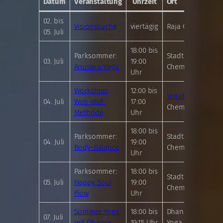
Datum
Veranstaltung
Uhrzeit
Ort
02. bis
Visionssuche
viertägig
Raja Chemnitz
05. Juli
18:00 bis
Parksommer:
Stadthallenpark
03. Juli
19:00
Anusara-Yoga
Chemnitz
Uhr
Workshop:
12:00 bis
Yogabasics
04. Juli
Wim-Hof-
17:00
Chemnitz
Methode
Uhr
18:00 bis
Parksommer:
Stadthallenpark
04. Juli
19:00
Body-Balance
Chemnitz
Uhr
Parksommer:
18:00 bis
Stadthallenpark
05. Juli
Happy Soul
19:00
Chemnitz
Flow
Uhr
Sommer Yoga
18:00 bis
Dhananjaya
07. Juli
mit Dhanya
19:15 Uhr
Yoga Chemnitz