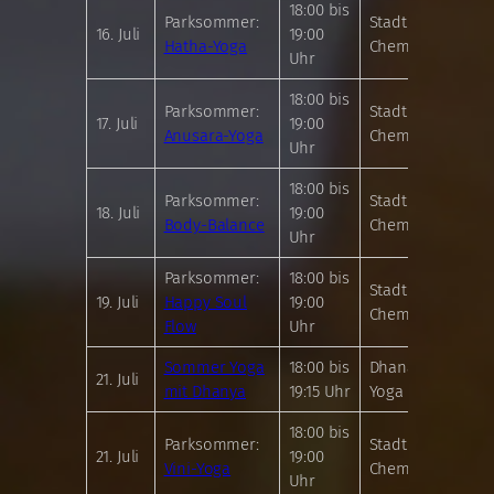
18:00 bis
Parksommer:
Stadthallenpark
16. Juli
19:00
Hatha-Yoga
Chemnitz
Uhr
18:00 bis
Parksommer:
Stadthallenpark
17. Juli
19:00
Anusara-Yoga
Chemnitz
Uhr
18:00 bis
Parksommer:
Stadthallenpark
18. Juli
19:00
Body-Balance
Chemnitz
Uhr
Parksommer:
18:00 bis
Stadthallenpark
19. Juli
Happy Soul
19:00
Chemnitz
Flow
Uhr
Sommer Yoga
18:00 bis
Dhananjaya
21. Juli
mit Dhanya
19:15 Uhr
Yoga Chemnitz
18:00 bis
Parksommer:
Stadthallenpark
21. Juli
19:00
Vini-Yoga
Chemnitz
Uhr