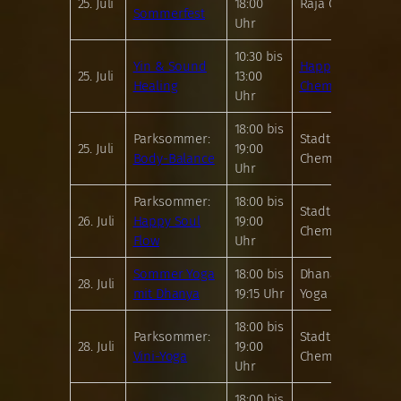
25. Juli
18:00
Raja Chemnitz
Sommerfest
Uhr
10:30 bis
Yin & Sound
Happy Yoga
25. Juli
13:00
Healing
Chemnitz
Uhr
18:00 bis
Parksommer:
Stadthallenpark
25. Juli
19:00
Body-Balance
Chemnitz
Uhr
Parksommer:
18:00 bis
Stadthallenpark
26. Juli
Happy Soul
19:00
Chemnitz
Flow
Uhr
Sommer Yoga
18:00 bis
Dhananjaya
28. Juli
mit Dhanya
19:15 Uhr
Yoga Chemnitz
18:00 bis
Parksommer:
Stadthallenpark
28. Juli
19:00
Vini-Yoga
Chemnitz
Uhr
18:00 bis