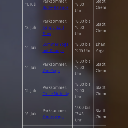
Parksommer:
Stadthallenpark
11. Juli
19:00
Body-Balance
Chemnitz
Uhr
Parksommer:
18:00 bis
Stadthallenpark
12. Juli
Happy Soul
19:00
Chemnitz
Flow
Uhr
Sommer Yoga
18:00 bis
Dhananjaya
14. Juli
mit Dhanya
19:15 Uhr
Yoga Chemnitz
18:00 bis
Parksommer:
Stadthallenpark
14. Juli
19:00
Vini-Yoga
Chemnitz
Uhr
18:00 bis
Parksommer:
Stadthallenpark
15. Juli
19:00
Circle Mobility
Chemnitz
Uhr
17:00 bis
Parksommer:
Stadthallenpark
16. Juli
17:45
Kinderyoga
Chemnitz
Uhr