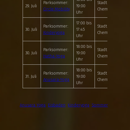
Parksommer:
Stadthallenpark
29. Juli
19:00
Circle Mobility
Chemnitz
Uhr
17:00 bis
Parksommer:
Stadthallenpark
30. Juli
17:45
Kinderyoga
Chemnitz
Uhr
18:00 bis
Parksommer:
Stadthallenpark
30. Juli
19:00
Hatha-Yoga
Chemnitz
Uhr
18:00 bis
Parksommer:
Stadthallenpark
31. Juli
19:00
Anusara-Yoga
Chemnitz
Uhr
Anusara Yoga
Eisbaden
Kinderyoga
Sommer