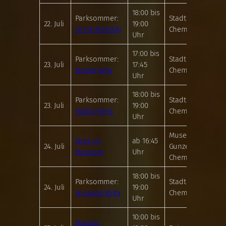
18:00 bis
Parksommer:
Stadthallenpark
22. Juli
19:00
Circle Mobility
Chemnitz
Uhr
17:00 bis
Parksommer:
Stadthallenpark
23. Juli
17:45
Kinderyoga
Chemnitz
Uhr
18:00 bis
Parksommer:
Stadthallenpark
23. Juli
19:00
Hatha-Yoga
Chemnitz
Uhr
Museum
Yoga im
ab 16:45
24. Juli
Gunzenhauser
Museum
Uhr
Chemnitz
18:00 bis
Parksommer:
Stadthallenpark
24. Juli
19:00
Anusara-Yoga
Chemnitz
Uhr
10:00 bis
Frauen-