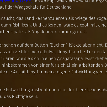
 Prävention (ZPP)
notwendig, was viele deutsche Yoga
 auf der Waagschale für Deutschland.
hnsucht, das Land kennenzulernen als Wiege des Yoga, 
, dann Rishikesh. Und außerdem wäre es cool, mit eine
chen später als Yogalehrerin zurück gedüst.
er schon auf dem Button “Buchen”, klickte aber nicht. 
ass ich Zeit für meine Entwicklung brauche. Für den 
rklären, wie sie sich in einen
Anahatasana
Twist drehe
 hinbekommen von einer für sich allein arbeitenden B
te die Ausbildung für meine eigene Entwicklung genie
ne Entwicklung anstrebt und eine flexiblere Lebenspha
 das Richtige sein.