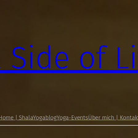
 Side of Li
Home | Shala
Yogablog
Yoga-Events
Über mich | Kontak