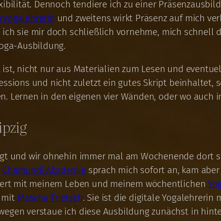
xibilität. Dennoch tendiere ich zu einer Präsenzausbi
ryogalehrerin
und zweitens wirkt Präsenz auf mich verb
ich sie mir doch schließlich vornehme, mich schnell d
yoga-Ausbildung.
ist, nicht nur aus Materialien zum Lesen und eventuel
essions und nicht zuletzt ein gutes Skript beinhaltet,
eten. Lernen in den eigenen vier Wänden, oder wo auch 
ipzig
iegt und wir ohnehin immer mal am Wochenende dort si
r
Chamundi Akademie
sprach mich sofort an, kam aber 
idiert mit meinem Leben und meinem wöchentlichen
Yo
 mit
Mascha Trietsch
. Sie ist die digitale Yogalehreri
swegen verstaue ich diese Ausbildung zunächst in hi