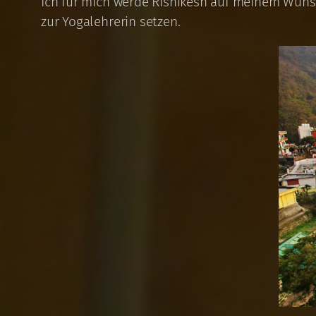
Ich für mich werde Rishikesh auf meinem Wuns
zur Yogalehrerin setzen.